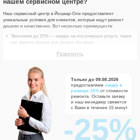
нашем сервисном центре?
Наш сервисный центр в Йошкар-Оле предоставляет
уникальные условия для клиентов, которые ищут ремонт
дешево и качественно. Вот несколько преимуществ:
Экономия до 25% — скидки на популярные услуги, такие
как замена экрана или ремонт батареи.
Быстрое выполнение — ремонт техники занимает
Развернуть
минимум времени благодаря опытным мастерам.
Гарантия качества — на все работы и запчасти
предоставляется гарантия.
Доставка курьером — бесплатная услуга доставки для
Только до 09.08.2026
вашего удобства.
предоставляем
скидку в
Оригинальные запчасти — используем только
размере 25%
от стоимости
сертифицированные комплектующие.
ремонта. Оставьте заявку
Актуальные акции на ремонт Tion в
и наш менеджер свяжется
Йошкар-Оле
с Вами в течение 15 минут
-25%
В нашем сервисном центре вы найдете разнообразные
предложения, которые сделают ремонт вашей техники еще
доступнее. Например, скидка 15% на постгарантийный ремонт
или 25% на первое обращение в наш сервис. Ремонт по